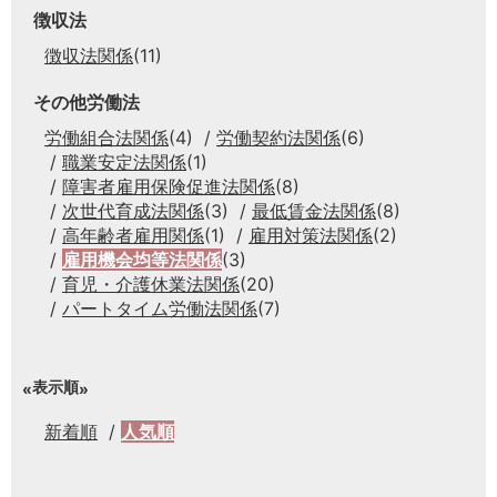
徴収法
徴収法関係
(11)
その他労働法
労働組合法関係
(4)
労働契約法関係
(6)
職業安定法関係
(1)
障害者雇用保険促進法関係
(8)
次世代育成法関係
(3)
最低賃金法関係
(8)
高年齢者雇用関係
(1)
雇用対策法関係
(2)
雇用機会均等法関係
(3)
育児・介護休業法関係
(20)
パートタイム労働法関係
(7)
表示順
新着順
人気順