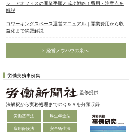
シェアオフィスの開業手順と成功戦略！費用・注意点を
解説
コワーキングスペース運営マニュアル｜開業費用から収
益化まで網羅解説
経営ノウハウの泉へ
労働実務事例集
監修提供
法解釈から実務処理までのＱ＆Ａを分類収録
労働基準法
厚生年金法
雇用保険法
安全衛生法