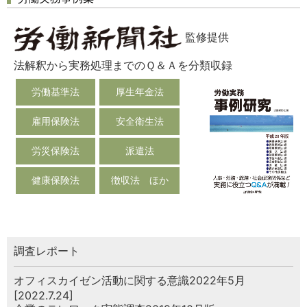
監修提供
法解釈から実務処理までのＱ＆Ａを分類収録
労働基準法
厚生年金法
雇用保険法
安全衛生法
労災保険法
派遣法
健康保険法
徴収法 ほか
調査レポート
オフィスカイゼン活動に関する意識2022年5月
[2022.7.24]