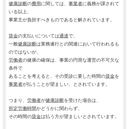
健康診断
の
費用
に関しては、
事業者
に義務が課されて
いる以上、
事業主が負担すべきものであると解されています。
賃金
の支払いについては
通達
で、
一般
健康診断
は業務遂行との関連において行われるも
のではないが、
労働者
の健康の確保は、事業の円滑な運営の不可欠な
条件で
あることを考えると、その受診に要した時間の
賃金
を
事業者
が払うことが望ましい、とされています。
つまり、
労働者
が
健康診断
を受けた場合は、
所定労働時間
かどうかに関わらず、
その時間の
賃金
は払う方が望ましいとされています。