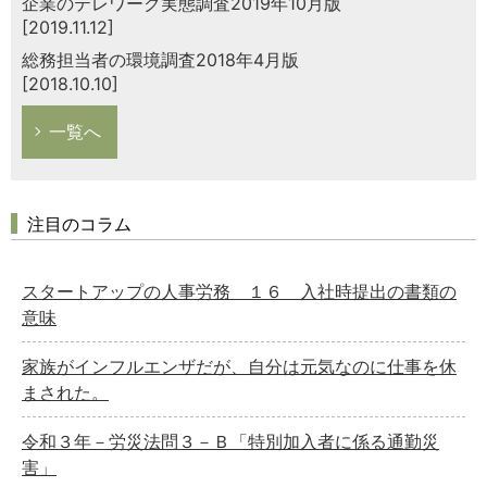
企業のテレワーク実態調査2019年10月版
[2019.11.12]
総務担当者の環境調査2018年4月版
[2018.10.10]
一覧へ
注目のコラム
スタートアップの人事労務 １６ 入社時提出の書類の
意味
家族がインフルエンザだが、自分は元気なのに仕事を休
まされた。
令和３年－労災法問３－Ｂ「特別加入者に係る通勤災
害」