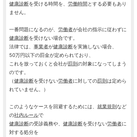
健康診断
を受ける時間を、
労働時間
とする必要もあり
ません。
一番問題になるのが、
労働者
が会社の指示に従わずに
健康診断
を受けない場合です。
法律では、
事業者
が
健康診断
を実施しない場合、
50万円以下の罰金が定められており、
これを放っておくと会社が
罰則
の対象になってしまう
のです。
（
健康診断
を受けない
労働者
に対しての
罰則
は定めら
れていません。）
このようなケースを回避するためには、
就業規則
など
の
社内ルール
で
健康診断
の受診義務や、
健康診断
を受けない
労働者
に
対する処分を