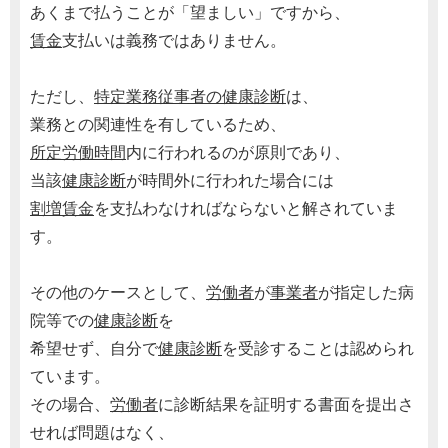
あくまで払うことが「望ましい」ですから、
賃金
支払いは義務ではありません。
ただし、
特定業務従事者の健康診断
は、
業務との関連性を有しているため、
所定労働時間
内に行われるのが原則であり、
当該
健康診断
が時間外に行われた場合には
割増賃金
を支払わなければならないと解されていま
す。
その他のケースとして、
労働者
が
事業者
が指定した病
院等での
健康診断
を
希望せず、自分で
健康診断
を受診することは認められ
ています。
その場合、
労働者
に診断結果を証明する書面を提出さ
せれば問題はなく、