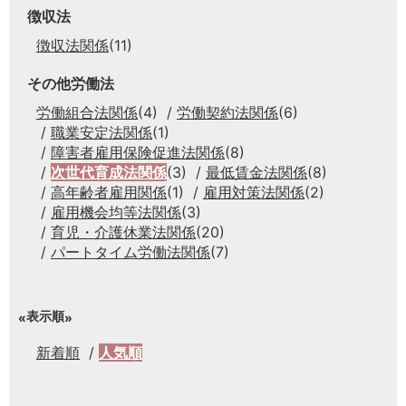
徴収法
徴収法関係
(11)
その他労働法
労働組合法関係
(4)
労働契約法関係
(6)
職業安定法関係
(1)
障害者雇用保険促進法関係
(8)
次世代育成法関係
(3)
最低賃金法関係
(8)
高年齢者雇用関係
(1)
雇用対策法関係
(2)
雇用機会均等法関係
(3)
育児・介護休業法関係
(20)
パートタイム労働法関係
(7)
表示順
新着順
人気順