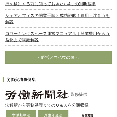
行を検討する前に知っておきたい4つの判断基準
シェアオフィスの開業手順と成功戦略！費用・注意点を
解説
コワーキングスペース運営マニュアル｜開業費用から収
益化まで網羅解説
経営ノウハウの泉へ
労働実務事例集
監修提供
法解釈から実務処理までのＱ＆Ａを分類収録
労働基準法
厚生年金法