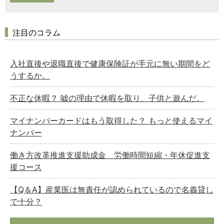
注目のコラム
入社直後や退職直後で健康保険証が手元に無い期間をど
うするか。
不正な休暇？ 嘘の理由で休暇を取り、子供と遊んだ。
マイナンバーカードはもう取得した？ もっと使えるマイ
ナンバー
働き方改革推進支援助成金 労働時間短縮・年休促進支
援コース
【Q＆A】産業医は無責任が認められているので名義貸し
で十分？