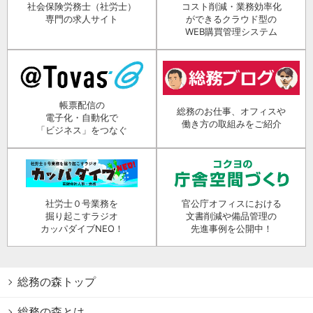
社会保険労務士（社労士）
コスト削減・業務効率化
専門の求人サイト
ができるクラウド型の
WEB購買管理システム
帳票配信の
総務のお仕事、オフィスや
電子化・自動化で
働き方の取組みをご紹介
「ビジネス」をつなぐ
社労士０号業務を
官公庁オフィスにおける
掘り起こすラジオ
文書削減や備品管理の
カッパダイブNEO！
先進事例を公開中！
総務の森トップ
総務の森とは