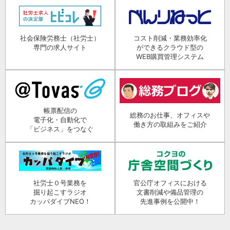
社会保険労務士（社労士）
コスト削減・業務効率化
専門の求人サイト
ができるクラウド型の
WEB購買管理システム
帳票配信の
総務のお仕事、オフィスや
電子化・自動化で
働き方の取組みをご紹介
「ビジネス」をつなぐ
社労士０号業務を
官公庁オフィスにおける
掘り起こすラジオ
文書削減や備品管理の
カッパダイブNEO！
先進事例を公開中！