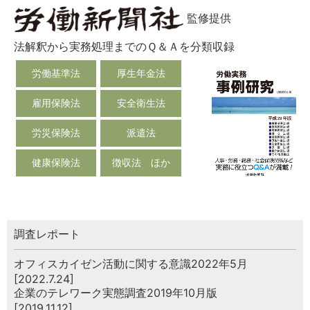
監修提供
法解釈から実務処理までのＱ＆Ａを分類収録
労働基準法
厚生年金法
雇用保険法
安全衛生法
労災保険法
派遣法
健康保険法
徴収法 ほか
調査レポート
オフィスカイゼン活動に関する意識2022年5月
[2022.7.24]
企業のテレワーク実態調査2019年10月版
[2019.11.12]