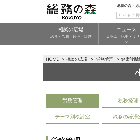
総務の森 - 
相談の広場
ニュース
総務・労務・経理・経営
コラム・記事・リリ
HOME
相談の広場
労務管理
健康診断
労務管理
税務経理
テーマ別検討室
総務の給湯