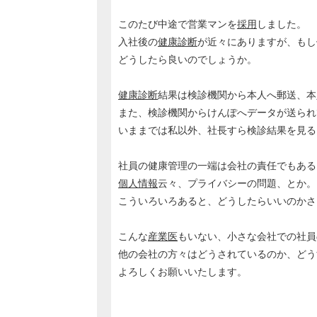
このたび中途で営業マンを
採用
しました。
入社後の
健康診断
が近々にありますが、もし
どうしたら良いのでしょうか。
健康診断
結果は検診機関から本人へ郵送、本
また、検診機関からけんぽへデータが送られ
いままでは私以外、社長すら検診結果を見る
社員の健康管理の一端は会社の責任でもある
個人情報
云々、プライバシーの問題、とか。
こういろいろあると、どうしたらいいのかさ
こんな
産業医
もいない、小さな会社での社員
他の会社の方々はどうされているのか、どう
よろしくお願いいたします。