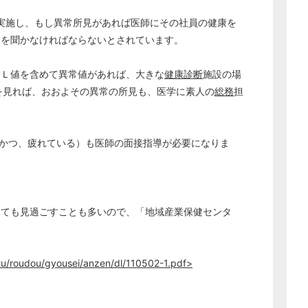
実施し、もし異常所見があれば医師にその社員の健康を
見を聞かなければならないとされています。
ＤＬ値を含めて異常値があれば、大きな
健康診断
施設の場
を見れば、おおよその異常の所見も、医学に素人の
総務
担
、かつ、疲れている）も医師の面接指導が必要になりま
見ても見過ごすことも多いので、「地域産業保健センタ
どのカテゴリーに投稿しますか？
選択してください
tu/roudou/gyousei/anzen/dl/110502-1.pdf>
労務管理
税務経理
。
企業法務