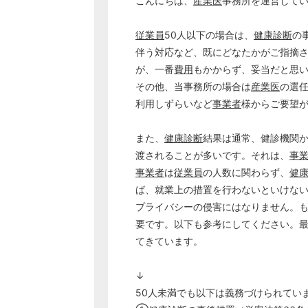
こんにちは、
産業医
事務所を運営して
従業員
50人以下の場合は、
健康診断
の
伴う対応など、既にどなたかがご指摘
が、一番
費用
もかからず、妥当だと思
その他、当事務所の場合は
産業医
の選
利用しずらいなど
事業者
様からご要望
また、
健康診断
結果は通常、健診機関
渡されることが多いです。それは、
事
事業者
は
従業員
の人数に関わらず、
健
ば、就業上の措置を行わないといけな
プライバシーの侵害にはなりません。
要です。以下も参考にしてください。
てきています。
↓
50人未満でも以下は義務づけられてい