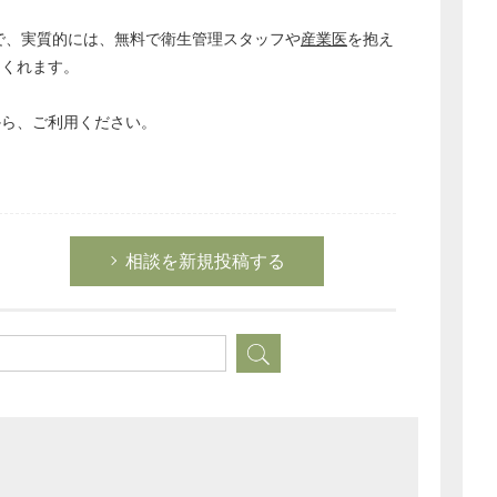
経営の知恵
で、実質的には、無料で衛生管理スタッフや
産業医
を抱え
総務の給湯室
てくれます。
秘書のノウハウ
から、ご利用ください。
次へ
相談を新規投稿する