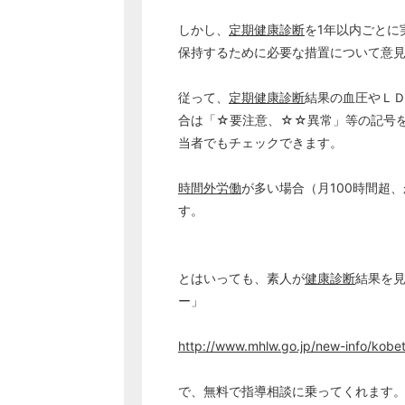
しかし、
定期健康診断
を1年以内ごとに
保持するために必要な措置について意
従って、
定期健康診断
結果の血圧やＬ
合は「☆要注意、☆☆異常」等の記号
当者でもチェックできます。
時間外労働
が多い場合（月100時間超
す。
とはいっても、素人が
健康診断
結果を
ー」
http://www.mhlw.go.jp/new-info/kobe
で、無料で指導相談に乗ってくれます