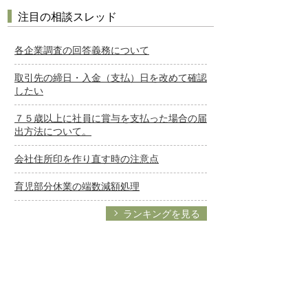
注目の相談スレッド
各企業調査の回答義務について
取引先の締日・入金（支払）日を改めて確認
したい
７５歳以上に社員に賞与を支払った場合の届
出方法について。
会社住所印を作り直す時の注意点
育児部分休業の端数減額処理
ランキングを見る