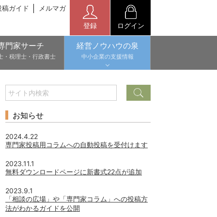
投稿ガイド
メルマガ
登録
ログイン
専門家サーチ
経営ノウハウの泉
士・税理士・行政書士
中小企業の支援情報
お知らせ
2024.4.22
専門家投稿用コラムへの自動投稿を受付けます
2023.11.1
無料ダウンロードページに新書式22点が追加
2023.9.1
「相談の広場」や「専門家コラム」への投稿方
法がわかるガイドを公開