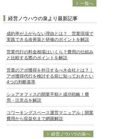
一覧へ
経営ノウハウの泉より最新記事
成約率が上がらない理由とは？ 営業現場で
実践できる改善策と研修のポイントを解説
営業代行の料金相場はいくら？費用の仕組み
と比較する際のポイントを解説
営業のアポ獲得を外注するべき会社とは？｜
アポ獲得代行を検討する前に知っておきたい
4つの判断基準
シェアオフィスの開業手順と成功戦略！費
用・注意点を解説
コワーキングスペース運営マニュアル｜開業
費用から収益化まで網羅解説
経営ノウハウの泉へ