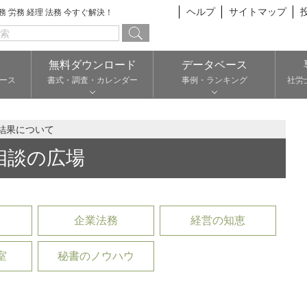
ヘルプ
サイトマップ
総務 労務 経理 法務 今すぐ解決！
無料ダウンロード
データベース
ース
書式・調査・カレンダー
事例・ランキング
社労
結果について
相談の広場
企業法務
経営の知恵
室
秘書のノウハウ