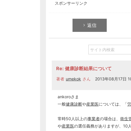
スポンサーリンク
返信
Re: 健康診断結果について
著者
umekok
さん
2013年08月17日 10
ankoroさま
一般
健康診断
や
産業医
については、「
常時50人以上の
事業者
の場合は、
衛生
や
産業医
の選任義務がありますが、10