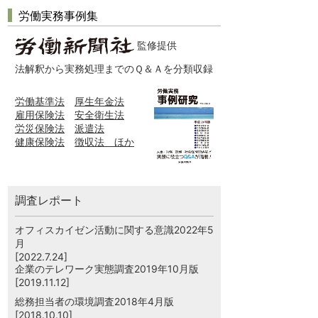
労働実務事例集
監修提供
法解釈から実務処理までのＱ＆Ａを分類収録
労働基準法
厚生年金法
雇用保険法
安全衛生法
労災保険法
派遣法
健康保険法
徴収法 ほか
調査レポート
オフィスカイゼン活動に関する意識2022年5
月
[2022.7.24]
企業のテレワーク実態調査2019年10月版
[2019.11.12]
総務担当者の環境調査2018年4月版
[2018.10.10]