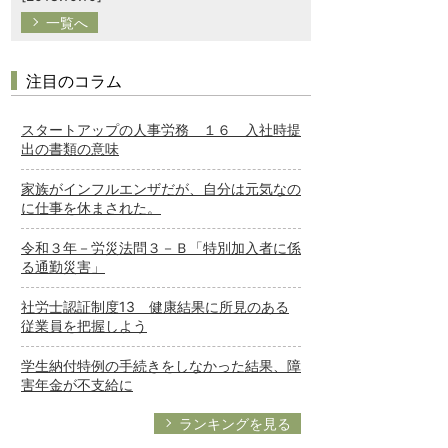
一覧へ
注目のコラム
スタートアップの人事労務 １６ 入社時提
出の書類の意味
家族がインフルエンザだが、自分は元気なの
に仕事を休まされた。
令和３年－労災法問３－Ｂ「特別加入者に係
る通勤災害」
社労士認証制度13 健康結果に所見のある
従業員を把握しよう
学生納付特例の手続きをしなかった結果、障
害年金が不支給に
ランキングを見る