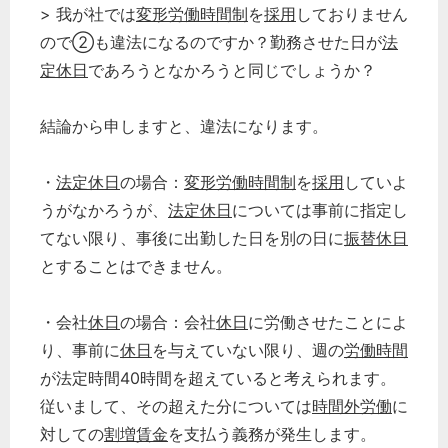
> 我が社では
変形労働時間制
を
採用
しておりません
ので②も違法になるのですか？勤務させた日が
法
定休日
であろうとなかろうと同じでしょうか？
結論から申しますと、違法になります。
・
法定休日
の場合：
変形労働時間制
を
採用
していよ
うがなかろうが、
法定休日
については事前に指定し
てない限り、事後に出勤した日を別の日に
振替休日
とすることはできません。
どのカテゴリーに投稿しますか？
・会社
休日
の場合：会社
休日
に労働させたことによ
選択してください
り、事前に
休日
を与えていない限り、週の
労働時間
労務管理
が法定時間40時間を超えていると考えられます。
従いまして、その超えた分については
時間外労働
に
税務経理
対しての
割増賃金
を支払う義務が発生します。
企業法務