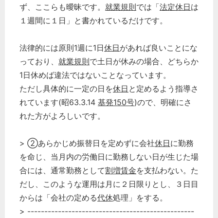
ず、ここらも曖昧です。
就業規則
では「
法定休日
は
１週間に１日」と書かれているだけです。
法律的には原則1週に1日
休日
があれば良いことにな
っており、
就業規則
で土日が休みの場合、どちらか
1日休めば違法ではないことなっています。
ただし具体的に一定の日を
休日
と定めるよう指導さ
れています(昭63.3.14
基発150号
)ので、明確にさ
れた方がよろしいです。
> ②あらかじめ振替日を定めずに会社
休日
に勤務
を命じ、当月内の労働日に勤務しない日が生じた場
合には、通常勤務として
割増賃金
を支払わない。た
だし、このような運用は月に２日限りとし、３日目
からは「会社の定める
代休
処理」をする。
> -------------------------------------------------