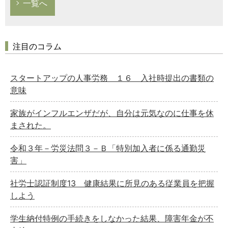
一覧へ
注目のコラム
スタートアップの人事労務 １６ 入社時提出の書類の
意味
家族がインフルエンザだが、自分は元気なのに仕事を休
まされた。
令和３年－労災法問３－Ｂ「特別加入者に係る通勤災
害」
社労士認証制度13 健康結果に所見のある従業員を把握
しよう
学生納付特例の手続きをしなかった結果、障害年金が不