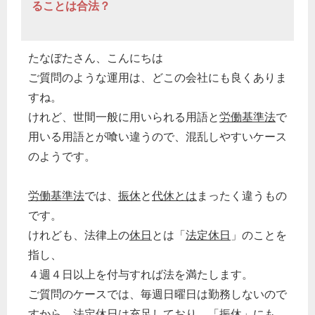
ることは合法？
たなぼたさん、こんにちは
ご質問のような運用は、どこの会社にも良くありま
すね。
けれど、世間一般に用いられる用語と
労働基準法
で
用いる用語とが喰い違うので、混乱しやすいケース
のようです。
労働基準法
では、
振休
と
代休とは
まったく違うもの
です。
けれども、法律上の
休日
とは「
法定休日
」のことを
指し、
４週４日以上を付与すれば法を満たします。
ご質問のケースでは、毎週日曜日は勤務しないので
すから、
法定休日
は充足しており、「
振休
」にも