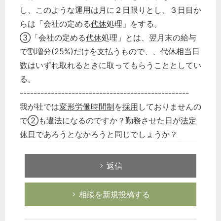
し、このような運用は月に２日限りとし、３日目か
らは「会社の定める
代休
処理」をする。
③「会社の定める
代休
処理」とは、翌月末の給与
で割増分(25%)だけを支払うもので、、
代休
相当日
数はいずれ取れるときに取ってもらうこととしてい
る。
-------------------------------------------------
我が社では
変形労働時間制
を
採用
しておりませんの
で②も違法になるのですか？勤務させた日が
法定
休日
であろうとなかろうと同じでしょうか？
返信
相談を新規投稿する