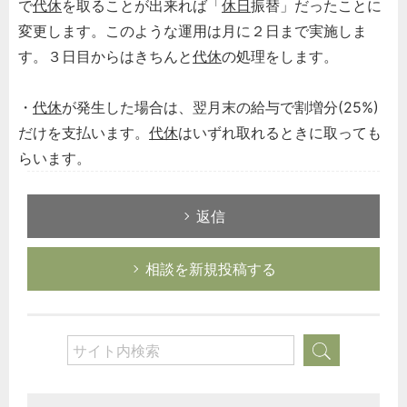
で
代休
を取ることが出来れば「
休日
振替」だったことに
変更します。このような運用は月に２日まで実施しま
す。３日目からはきちんと
代休
の処理をします。
・
代休
が発生した場合は、翌月末の給与で割増分(25%)
だけを支払います。
代休
はいずれ取れるときに取っても
らいます。
返信
相談を新規投稿する