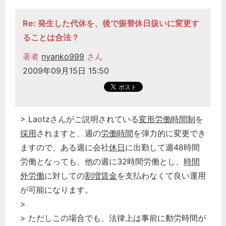
Re: 発生した代休を、後で振替休日扱いに変更す
ることは合法？
著者
nyanko999
さん
2009年09月15日 15:50
> Laotzさんがご説明されている
変形労働時間制
を
採用
されますと、週の
労働時間
を弾力的に変更でき
ますので、ある週に会社
休日
に出勤して週48時間
労働となっても、他の週に32時間労働とし、
時間
外労働
に対しての
割増賃金
を支払わなくて良い運用
が可能になります。
>
> ただしこの場合でも、法律上は事前に動労時間が