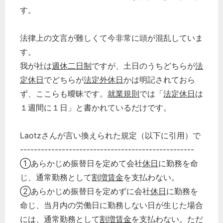
す。
法律上の文言が難しくて今非常に頭が混乱していま
す。
我が社は
週休二日制
ですが、土日のうちどちらが
法
定休日
でどちらが
法定外休日
かは明記されておら
ず、ここらも曖昧です。
就業規則
では「
法定休日
は
１週間に１日」と書かれているだけです。
Laotzさんが言い換えられた規定（以下に引用）で
--------------------------------------------------
①あらかじめ振替日を定めて会社
休日
に勤務を命
じ、通常勤務として
割増賃金
を支払わない。
②あらかじめ振替日を定めずに会社
休日
に勤務を
命じ、当月内の労働日に勤務しない日が生じた場合
には、通常勤務として
割増賃金
を支払わない。ただ