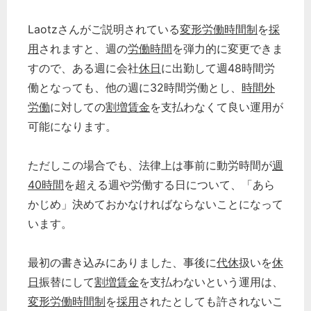
経営の知恵
Laotzさんがご説明されている
変形労働時間制
を
採
総務の給湯室
用
されますと、週の
労働時間
を弾力的に変更できま
秘書のノウハウ
すので、ある週に会社
休日
に出勤して週48時間労
次へ
働となっても、他の週に32時間労働とし、
時間外
労働
に対しての
割増賃金
を支払わなくて良い運用が
可能になります。
ただしこの場合でも、法律上は事前に動労時間が
週
40時間
を超える週や労働する日について、「あら
かじめ」決めておかなければならないことになって
います。
最初の書き込みにありました、事後に
代休
扱いを
休
日
振替にして
割増賃金
を支払わないという運用は、
変形労働時間制
を
採用
されたとしても許されないこ