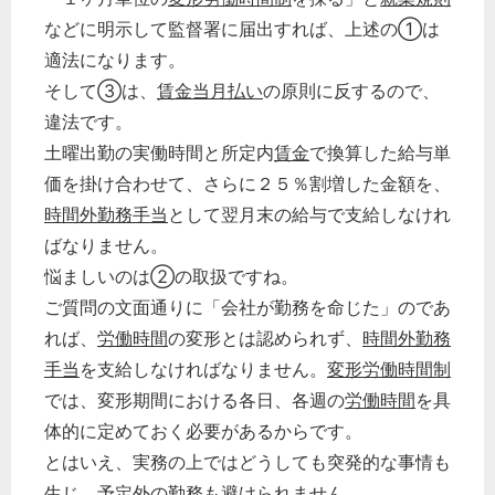
などに明示して監督署に届出すれば、上述の①は
適法になります。
そして③は、
賃金
当月払い
の原則に反するので、
違法です。
土曜出勤の実働時間と所定内
賃金
で換算した給与単
価を掛け合わせて、さらに２５％割増した金額を、
時間外勤務手当
として翌月末の給与で支給しなけれ
ばなりません。
悩ましいのは②の取扱ですね。
ご質問の文面通りに「会社が勤務を命じた」のであ
れば、
労働時間
の変形とは認められず、
時間外勤務
手当
を支給しなければなりません。
変形労働時間制
では、変形期間における各日、各週の
労働時間
を具
体的に定めておく必要があるからです。
とはいえ、実務の上ではどうしても突発的な事情も
生じ、予定外の勤務も避けられません。