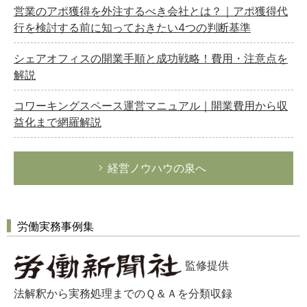
営業のアポ獲得を外注するべき会社とは？｜アポ獲得代
行を検討する前に知っておきたい4つの判断基準
シェアオフィスの開業手順と成功戦略！費用・注意点を
解説
コワーキングスペース運営マニュアル｜開業費用から収
益化まで網羅解説
経営ノウハウの泉へ
労働実務事例集
監修提供
法解釈から実務処理までのＱ＆Ａを分類収録