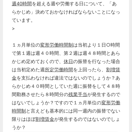
週40時間
を超える週や労働する日について、「あ
らかじめ」決めておかなければならないことになっ
ています。
>
１ヵ月単位の
変形労働時間制
は当初より１日○時間
で第１週は週４０時間、第２週は週４８時間とあら
かじめ定めておくので、
休日
の振替を行なった場合
は当初定めた週
所定労働時間
を上回ったら、
割増賃
金
を支払わなければ違法ではないのでしょうか？あ
らかじめ４０時間としていた週に振替をして４８時
間勤務させたら８時間分の
残業手当
が発生するので
はないでしょうか？ですので１ヵ月単位の
変形労働
時間制
と言えども基本的には同一週内の振替でない
限りはほぼ
割増賃金
が発生するのではないのでしょ
うか？