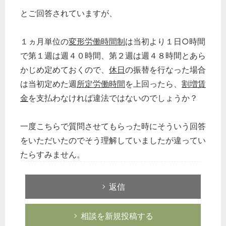
とご回答されていますが、
１ヵ月単位の
変形労働時間制
は当初より１日○時間
で第１週は週４０時間、第２週は週４８時間とあら
かじめ定めておくので、
休日
の振替を行なった場合
は当初定めた週
所定労働時間
を上回ったら、
割増賃
金
を支払わなければ違法ではないのでしょうか？
一度こちらで質問させてもらった時にそういう回答
をいただいたのでそう理解していましたが違ってい
たらすみません。
返信
相談を新規投稿する