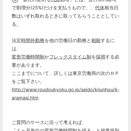
で割増分(25%)だけを支払うもので、、
代休
相当日
数はいずれ取れるときに取ってもらうこととしてい
る。
法定
時間外勤務
を他の労働日の勤務と
相殺
するに
は、
変形労働時間制
か
フレックスタイム制
を
採用
する必
要があります。
ここまでについて、詳しくは東京労働局の次のＨＰ
をご覧下さい。
http://www.roudoukyoku.go.jp/seido/kijunhou/k-
aramasi.htm
ご質問のケースに沿って考えれば、
「１ヶ月単位の
変形労働時間制
を採る」と
就業規則