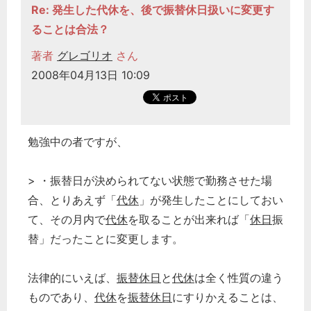
Re: 発生した代休を、後で振替休日扱いに変更す
ることは合法？
著者
グレゴリオ
さん
2008年04月13日 10:09
勉強中の者ですが、
> ・振替日が決められてない状態で勤務させた場
合、とりあえず「
代休
」が発生したことにしておい
て、その月内で
代休
を取ることが出来れば「
休日
振
替」だったことに変更します。
法律的にいえば、
振替休日
と
代休
は全く性質の違う
ものであり、
代休
を
振替休日
にすりかえることは、