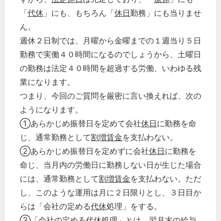
「
代休
」にも、もちろん「
休日
勤務」にも当りませ
ん。
週休２日制では、月曜から金曜までの１週当り５日
勤務で実働４０時間になるのでしょうから、土曜日
の勤務は法定４０時間を超過する労働、いわゆる残
業になります。
つまり、今回のご質問を厳密に言い換えれば、次の
ようになります。
①あらかじめ振替日を定めて会社
休日
に勤務を命
じ、通常勤務として
割増賃金
を支払わない。
②あらかじめ振替日を定めずに会社
休日
に勤務を
命じ、当月内の労働日に勤務しない日が生じた場合
には、通常勤務として
割増賃金
を支払わない。ただ
し、このような運用は月に２日限りとし、３日目か
らは「会社の定める
代休
処理」をする。
③「会社の定める
代休
処理」とは、翌月末の給与