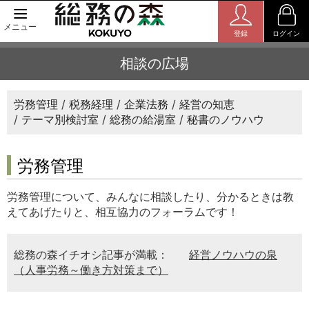
メニュー
登録
ログイン
相談の広場
労務管理
税務経理
企業法務
経営の知恵
テーマ別検討室
総務の給湯室
秘書のノウハウ
労務管理
労務管理について、みんなに相談したり、分かるときは教
えてあげたりと、相互協力のフォーラムです！
総務の森イチオシ記事が満載：
経営ノウハウの泉
（人事労務～働き方対策まで）