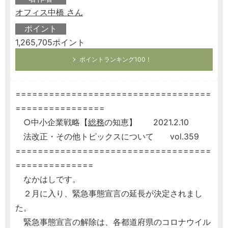
オフィス中橋 さん
ポイント
1,265,705ポイント
ポイントランキング100！
===================================
================
○中小企業戦略【
総務
の知恵】 2021.2.10
法改正・その他トピックスについて vol.359
===================================
==============
なかはしです。
２月に入り、緊急事態宣言の延長が決定されまし
た。
緊急事態宣言の解除は、各都道府県のコロナウイル