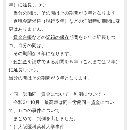
年）に延長しつつ、
当分の間は、その間はその期間が３年となります。
退職金
請求権（現行５年）などの
消滅時効
期間に変
更はありません。
・
賃金台帳
などの
記録の保存
期間を５年に延長しつ
つ、当分の間は、
その期間が３年になります。
・
付加金
を請求できる期間を５年（これまでは２年）
に延長しつつ、
当分の間はその期間が３年となります。
＜同一労働同一
賃金
について 判例について＞
令和2年10月 最高裁は同一労働同一
賃金
につい
て、５つの事件について
まとめて、判例を出しました。
１）大阪医科薬科大学事件