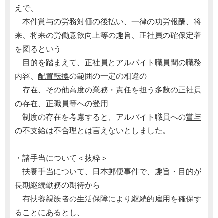
えで、
本件
賞与
の
労務
対価の後払い、一律の功労
報酬
、将
来、将来の労働意欲向上等の趣旨、正社員の確保定着
を図るという
目的を踏まえて、正社員とアルバイト職員間の職務
内容、
配置転換
の範囲の一定の相違の
存在、その他高度の業務・責任を担う多数の正社員
の存在、正職員等への登用
制度の存在を考慮すると、アルバイト職員への
賞与
の不支給は不合理とは言えないとしました。
・諸手当について＜抜粋＞
扶養
手当について、日本郵便事件で、趣旨・目的が
長期継続勤務の期待から
有
扶養親族
者の生活保障により継続的
雇用
を確保す
ることにあるとし、