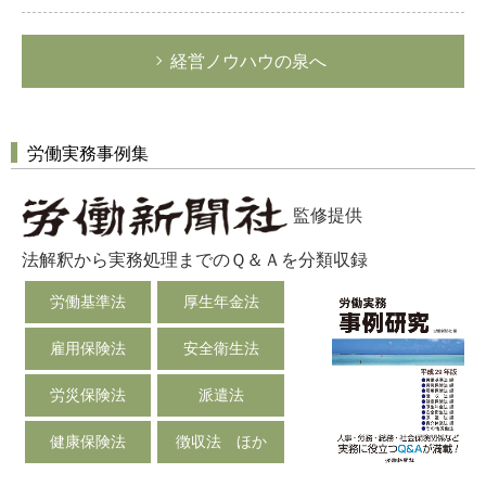
経営ノウハウの泉へ
労働実務事例集
監修提供
法解釈から実務処理までのＱ＆Ａを分類収録
労働基準法
厚生年金法
雇用保険法
安全衛生法
労災保険法
派遣法
健康保険法
徴収法 ほか