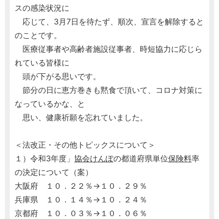
スの感染状況に
応じて、3月7日を待たず、順次、宣言を解除すると
のことです。
医療従事者や高齢者施設従事者、時短協力に応じら
れている皆様に
頭が下がる思いです。
節分の日に恵方巻きも黙食で頂いて、コロナ対策に
なっているかな、と
思い、健康祈願を忘れていました。
＜法改正・その他トピックスについて＞
１）令和3年度」
協会けんぽ
の都道府県単位
保険料
率
の決定について（案）
大阪府 １０．２２％→１０．２９％
兵庫県 １０．１４％→１０．２４％
京都府 １０．０３％→１０．０６％