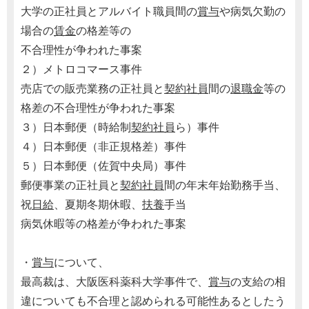
大学の正社員とアルバイト職員間の
賞与
や病気欠勤の
場合の
賃金
の格差等の
不合理性が争われた事案
２）メトロコマース事件
売店での販売業務の正社員と
契約社員
間の
退職金
等の
格差の不合理性が争われた事案
３）日本郵便（時給制
契約社員
ら）事件
４）日本郵便（非正規格差）事件
５）日本郵便（佐賀中央局）事件
郵便事業の正社員と
契約社員
間の年末年始勤務手当、
祝
日給
、夏期冬期休暇、
扶養
手当
病気休暇等の格差が争われた事案
・
賞与
について、
最高裁は、大阪医科薬科大学事件で、
賞与
の支給の相
違についても不合理と認められる可能性あるとしたう