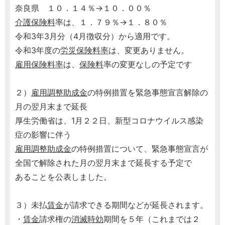
奈良県 １０．１４％→１０．００％
介護保険料
率は、１．７９％→１．８０％
令和3年3月分（4月徴収分）から適用です。
令和3年度の
労災保険料率
は、変更ありません。
雇用保険料率
は、
保険料
率の変更なしの予定です
２）
雇用調整助成金
の特例措置を緊急事態宣言解除の
月の翌月末まで延長
厚生労働省は、1月２２日、新型コロナウイルス感染
症の影響に伴う
雇用調整助成金
の特例措置について、緊急事態宣言が
全国で解除された月の翌月末まで延長する予定で
あることを公表しました。
３）未払
賃金
が請求できる期間などが延長されます。
・
賃金
請求権の
消滅時効
期間を５年（これまでは２