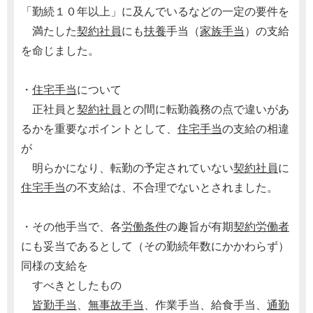
「勤続１０年以上」に及んでいるなどの一定の要件を
満たした
契約社員
にも
扶養
手当（
家族手当
）の支給
を命じました。
・
住宅手当
について
正社員と
契約社員
との間に転勤義務の点で違いがあ
るかを重要なポイントとして、
住宅手当
の支給の相違
が
明らかになり、転勤の予定されていない
契約社員
に
住宅手当
の不支給は、不合理でないとされました。
・その他手当で、各
労働条件
の趣旨が有期
契約
労働者
にも妥当であるとして（その勤続年数にかかわらず）
同様の支給を
すべきとしたもの
皆勤手当
、
無事故手当
、作業手当、給食手当、
通勤