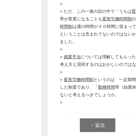
>
> ただ、この一連の話の中で「うちは
変
帯が変更になることも
変形労働時間制
時間制
は週の時間が４０時間に収まっ
ということは含まれてないのではない
ました。
>
>
残業手当
については理解してもらった
考え方と混同するのはおかしいのでは
>
>
変形労働時間制
というのは 一定期間
した制度であり、「
勤務時間
帯（始業
ないと考えるべきでしょうか。
>
返信