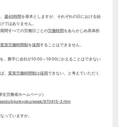
も、
週40時間
を基本としますが、それぞれの日における始
わけではありません。
象期間すべての労働日ごとの
労働時間
をあらかじめ具体的
の
変形労働時間制
を
採用
することはできません。
日を、勝手に会社が10:00～19:00にかえることはできない
れば、
変形労働時間制
は
採用
できない、と考えていただく
どのカテゴリーに投稿しますか？
厚生労働省ホームページ）
選択してください
/seido/kijunkyoku/week/970415-3.htm
労務管理
になっていますか。
税務経理
企業法務