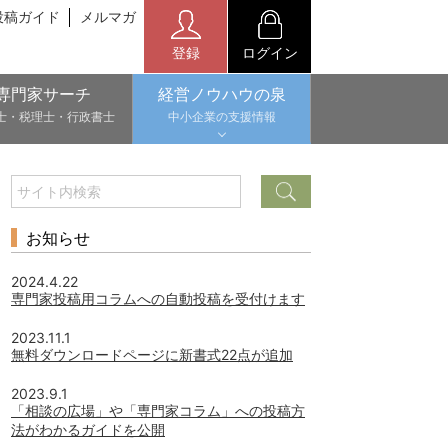
投稿ガイド
メルマガ
登録
ログイン
専門家サーチ
経営ノウハウの泉
士・税理士・行政書士
中小企業の支援情報
お知らせ
2024.4.22
専門家投稿用コラムへの自動投稿を受付けます
2023.11.1
無料ダウンロードページに新書式22点が追加
2023.9.1
「相談の広場」や「専門家コラム」への投稿方
法がわかるガイドを公開