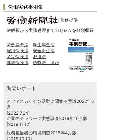
労働実務事例集
監修提供
法解釈から実務処理までのＱ＆Ａを分類収録
労働基準法
厚生年金法
雇用保険法
安全衛生法
労災保険法
派遣法
健康保険法
徴収法 ほか
調査レポート
オフィスカイゼン活動に関する意識2022年5
月
[2022.7.24]
企業のテレワーク実態調査2019年10月版
[2019.11.12]
総務担当者の環境調査2018年4月版
[2018.10.10]