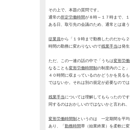
その上で、本題の質問です。
通常の
所定労働時間
が８時～１７時まで、１
ある日、取引先の会議のため、通常とは違う
従業員
から「１９時まで勤務したのだから２
時間の勤務に変わりないので
残業手当
は発生
ただ、この一連の話の中で「うちは
変形労働
なることも
変形労働時間制
の制度内のこと」
４０時間に収まっているのかどうかを見るも
ではないか。それは別の規定が必要なのでは
残業手当
については理解してもらったのです
同するのはおかしいのではないかと言われ、
変形労働時間制
というのは 一定期間を平均
あり、「
勤務時間
帯（始業終業）を柔軟に変