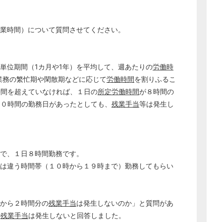
経営の知恵
総務の給湯室
業時間）について質問させてください。
秘書のノウハウ
次へ
単位期間（1カ月や1年）を平均して、週あたりの
労働時
業務の繁忙期や閑散期などに応じて
労働時間
を割りふるこ
時間を超えていなければ、１日の
所定労働時間
が８時間の
１０時間の勤務日があったとしても、
残業手当
等は発生し
で、１日８時間勤務です。
とは違う時間帯（１０時から１９時まで）勤務してもらい
から２時間分の
残業手当
は発生しないのか」と質問があ
で
残業手当
は発生しないと回答しました。