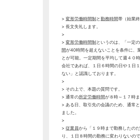
>
変形労働時間制
と
勤務時間
帯（始業終
> 長文失礼します。
>
>
変形労働時間制
というのは、「一定の
間
が40時間を超えないことを条件に、
とが可能。一定期間を平均して週４０
会社であれば、１日６時間の日や１日
ない」と認識しております。
>
> その上で、本題の質問です。
> 通常の
所定労働時間
が８時～１７時ま
> ある日、取引先の会議のため、通常
ました。
>
>
従業員
から「１９時まで勤務したのだ
り、１日８時間の勤務に変わりないの