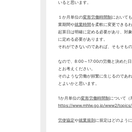
いると思います。
１か月単位の
変形労働時間制
において
業期間や
就業時間
を柔軟に変更できる
起算日は明確に定める必要があり、対
に定める必要があります。
それができないのであれば、そもそも
なので、8:00～17:00の労働と決めた
とお考えください。
そのような労働が頻繁に生じるのであ
とよいかと思います。
1か月単位の
変形労働時間制
について（
https://www.mhlw.go.jp/www2/topics
労使協定
や
就業規則
に規定はどのよう