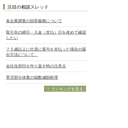
注目の相談スレッド
各企業調査の回答義務について
取引先の締日・入金（支払）日を改めて確認
したい
７５歳以上に社員に賞与を支払った場合の届
出方法について。
会社住所印を作り直す時の注意点
育児部分休業の端数減額処理
ランキングを見る