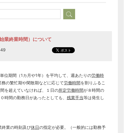
（始業終業時間）について
:49
単位期間（1カ月や1年）を平均して、週あたりの
労働時
業務の繁忙期や閑散期などに応じて
労働時間
を割りふるこ
時間を超えていなければ、１日の
所定労働時間
が８時間の
１０時間の勤務日があったとしても、
残業手当
等は発生し
業終業の時刻及び
休日
の指定が必要。（一般的には勤務予