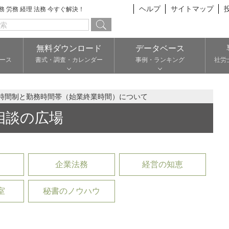
ヘルプ
サイトマップ
総務 労務 経理 法務 今すぐ解決！
無料ダウンロード
データベース
ース
書式・調査・カレンダー
事例・ランキング
社労
時間制と勤務時間帯（始業終業時間）について
相談の広場
企業法務
経営の知恵
室
秘書のノウハウ