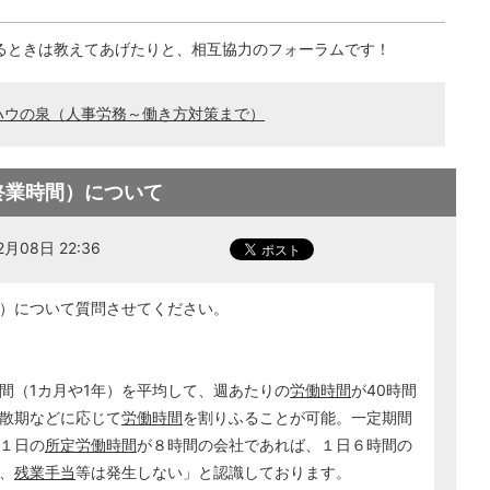
るときは教えてあげたりと、相互協力のフォーラムです！
ハウの泉（人事労務～働き方対策まで）
終業時間）について
月08日 22:36
）について質問させてください。
間（1カ月や1年）を平均して、週あたりの
労働時間
が40時間
散期などに応じて
労働時間
を割りふることが可能。一定期間
１日の
所定労働時間
が８時間の会社であれば、１日６時間の
、
残業手当
等は発生しない」と認識しております。