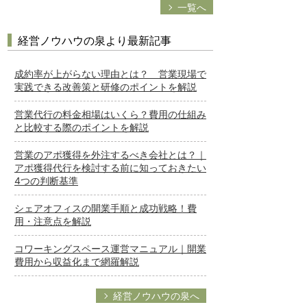
一覧へ
経営ノウハウの泉より最新記事
成約率が上がらない理由とは？ 営業現場で
実践できる改善策と研修のポイントを解説
営業代行の料金相場はいくら？費用の仕組み
と比較する際のポイントを解説
営業のアポ獲得を外注するべき会社とは？｜
アポ獲得代行を検討する前に知っておきたい
4つの判断基準
シェアオフィスの開業手順と成功戦略！費
用・注意点を解説
コワーキングスペース運営マニュアル｜開業
費用から収益化まで網羅解説
経営ノウハウの泉へ