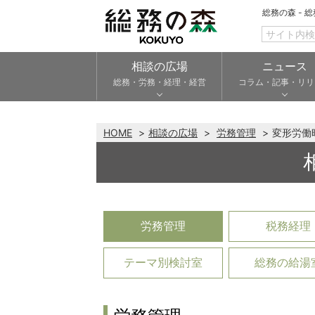
総務の森 - 
相談の広場
ニュース
総務・労務・経理・経営
コラム・記事・リリ
HOME
相談の広場
労務管理
変形労働
労務管理
税務経理
テーマ別検討室
総務の給湯