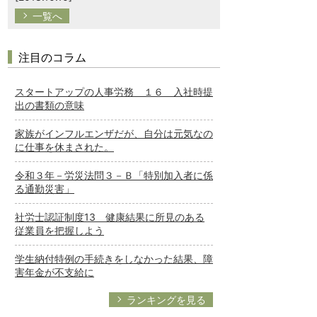
一覧へ
注目のコラム
スタートアップの人事労務 １６ 入社時提
出の書類の意味
家族がインフルエンザだが、自分は元気なの
に仕事を休まされた。
令和３年－労災法問３－Ｂ「特別加入者に係
る通勤災害」
社労士認証制度13 健康結果に所見のある
従業員を把握しよう
学生納付特例の手続きをしなかった結果、障
害年金が不支給に
ランキングを見る