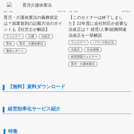
2022.04.28
2022.03.15
総務・法務
人事・労務
育児・介護休業法の義務規定
【このセミナーは終了しまし
は？就業規則の記載方法のポイ
た】22年度に会社対応が必要な
ントも【社労士が解説】
法改正は？ 経営/人事/総務関連
法改正を一挙解説
ウェビナー
介護
法改正
ウェビナー
パワハラ防止法
育休
育児・介護休業法
法改正
社会保険
過去レポート
経営課題ウェビナー
育児・介護休業法
【無料】資料ダウンロード
経営効率化サービス紹介
特集