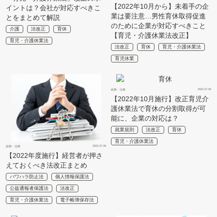
【2022年10月から】未着手の企
イントは？会社が対応すべきこ
業は要注意…男性育休取得促進
とをまとめて解説
のために企業が対応すべきこと
介護
法改正
育休
【育児・介護休業法改正】
育児・介護休業法
法改正
育休
育児・介護休業法
育児休業
2022.07.05
総務・法務
【2022年10月施行】改正育児介
護休業法で育休の分割取得が可
能に、企業の対応は？
就業規則
法改正
育休
育児・介護休業法
2022.07.06
総務・法務
【2022年度施行】経営者が押さ
えておくべき法改正まとめ
パワハラ防止法
個人情報保護法
公益通報者保護法
法改正
育児・介護休業法
電子帳簿保存法