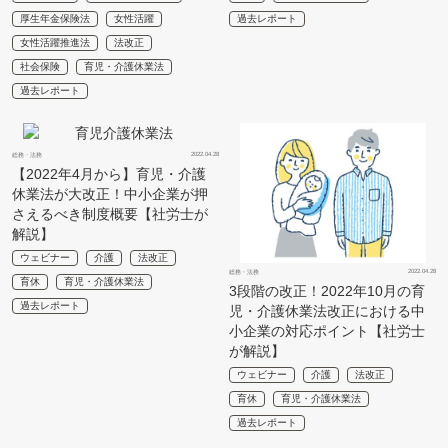
厚生年金保険法
女性活躍
過去レポート
女性活躍推進法
法改正
社会保険
育児・介護休業法
過去レポート
2022.04.28
総務・法務
【2022年4月から】育児・介護
休業法が大改正！中小企業が押
さえるべき制度概要【社労士が
解説】
ウェビナー
介護
法改正
2022.04.28
総務・法務
育休
育児・介護休業法
3段階の改正！2022年10月の育
過去レポート
児・介護休業法改正における中
小企業の対応ポイント【社労士
が解説】
ウェビナー
介護
法改正
育休
育児・介護休業法
過去レポート