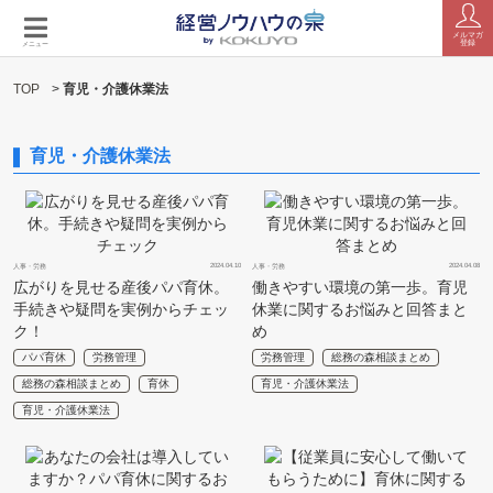
メルマガ
登録
メニュー
TOP
>
育児・介護休業法
育児・介護休業法
2024.04.10
2024.04.08
人事・労務
人事・労務
広がりを見せる産後パパ育休。
働きやすい環境の第一歩。育児
手続きや疑問を実例からチェッ
休業に関するお悩みと回答まと
ク！
め
パパ育休
労務管理
労務管理
総務の森相談まとめ
総務の森相談まとめ
育休
育児・介護休業法
育児・介護休業法