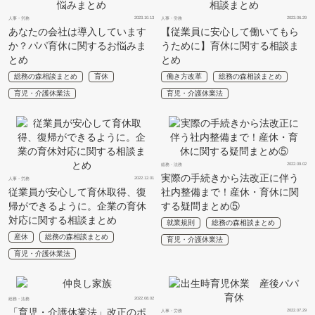
2023.10.13
2023.06.29
人事・労務
人事・労務
あなたの会社は導入しています
【従業員に安心して働いてもら
か？パパ育休に関するお悩みま
うために】育休に関する相談ま
とめ
とめ
総務の森相談まとめ
育休
働き方改革
総務の森相談まとめ
育児・介護休業法
育児・介護休業法
2022.09.02
総務・法務
実際の手続きから法改正に伴う
2022.12.01
人事・労務
従業員が安心して育休取得、復
社内整備まで！産休・育休に関
帰ができるように。企業の育休
する疑問まとめ⑤
対応に関する相談まとめ
就業規則
総務の森相談まとめ
産休
総務の森相談まとめ
育児・介護休業法
育児・介護休業法
2022.08.02
総務・法務
「育児・介護休業法」改正のポ
2022.07.29
人事・労務