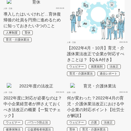
2022.06.08
人事・労務
導入したはいいけれど…育休復
帰後の社員を円滑に進めるため
に知っておきたい3つのこと
人事制度
育休
育児・介護休業法
2022.06.05
人事・労務
【2022年4月・10月】育児・介
護休業法改正で企業が対応すべ
きことは？【Q＆A付き】
ウェビナー
就業規則
法改正
育児・介護休業法
過去レポート
2022.06.05
2022.04.28
人事・労務
総務・法務
2022年度に対応が必要なのは？
何が変わった？2022年4月の育
中小企業経営者が押さえておく
児・介護休業法改正における中
べき法改正の概要【一覧でチェ
小企業の対応ポイント【社労士
ック】
が解説】
ウェビナー
パワハラ防止法
ウェビナー
介護
法改正
健康保険法
公益通報者保護法
育休
育児・介護休業法