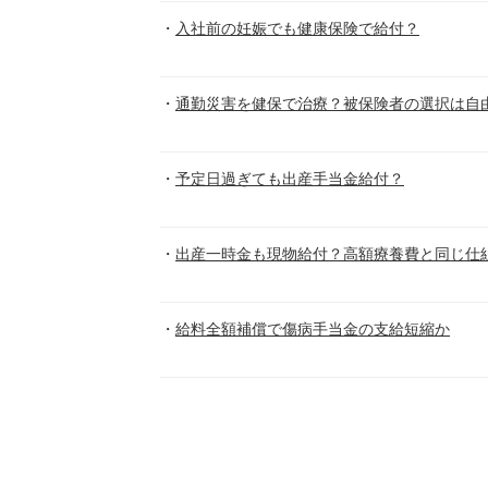
入社前の妊娠でも健康保険で給付？
通勤災害を健保で治療？被保険者の選択は自
予定日過ぎても出産手当金給付？
出産一時金も現物給付？高額療養費と同じ仕
給料全額補償で傷病手当金の支給短縮か