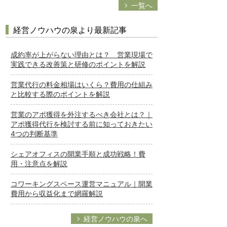
一覧へ
経営ノウハウの泉より最新記事
成約率が上がらない理由とは？ 営業現場で
実践できる改善策と研修のポイントを解説
営業代行の料金相場はいくら？費用の仕組み
と比較する際のポイントを解説
営業のアポ獲得を外注するべき会社とは？｜
アポ獲得代行を検討する前に知っておきたい
4つの判断基準
シェアオフィスの開業手順と成功戦略！費
用・注意点を解説
コワーキングスペース運営マニュアル｜開業
費用から収益化まで網羅解説
経営ノウハウの泉へ