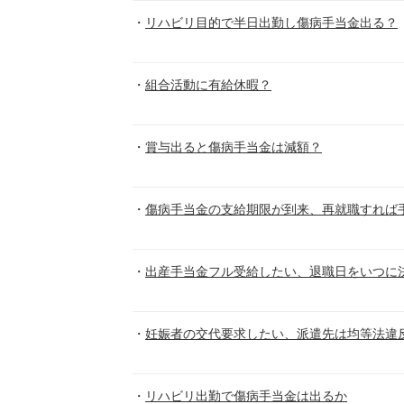
リハビリ目的で半日出勤し傷病手当金出る？
組合活動に有給休暇？
賞与出ると傷病手当金は減額？
傷病手当金の支給期限が到来、再就職すれば
出産手当金フル受給したい、退職日をいつに
妊娠者の交代要求したい、派遣先は均等法違
リハビリ出勤で傷病手当金は出るか