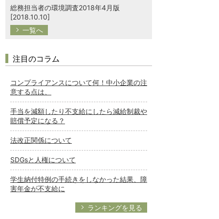
総務担当者の環境調査2018年4月版
[2018.10.10]
一覧へ
注目のコラム
コンプライアンスについて何！中小企業の注
意する点は、
手当を減額したり不支給にしたら減給制裁や
賠償予定になる？
法改正関係について
SDGsと人権について
学生納付特例の手続きをしなかった結果、障
害年金が不支給に
ランキングを見る