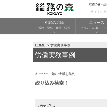
総務の森 - 
相談の広場
ニュース
総務・労務・経理・経営
コラム・記事・リリ
HOME
労働実務事例
労働実務事例
キーワード毎に情報を集約！
絞り込み検索！
カテゴリ