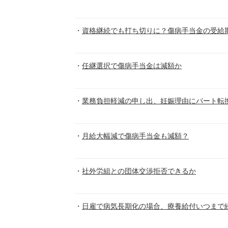
資格継続でも打ち切りに？傷病手当金の受給
任継選択で傷病手当金は減額か
業務負担軽減の申し出、妊娠理由にパート転
月給大幅減で傷病手当金も減額？
社外労組との団体交渉拒否できるか
日雇で病気長期化の場合、療養給付いつまで