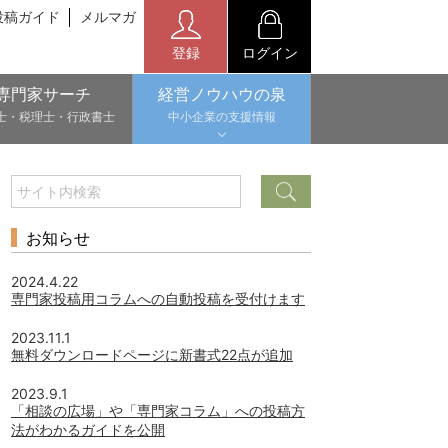
投稿ガイド
メルマガ
登録
ログイン
専門家サーチ
経営ノウハウの泉
士・税理士・行政書士
中小企業の支援情報
お知らせ
2024.4.22
専門家投稿用コラムへの自動投稿を受付けます
2023.11.1
無料ダウンロードページに新書式22点が追加
2023.9.1
「相談の広場」や「専門家コラム」への投稿方
法がわかるガイドを公開