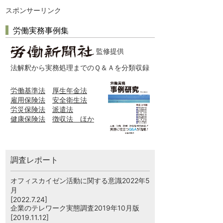
スポンサーリンク
労働実務事例集
監修提供
法解釈から実務処理までのＱ＆Ａを分類収録
労働基準法
厚生年金法
雇用保険法
安全衛生法
労災保険法
派遣法
健康保険法
徴収法 ほか
調査レポート
オフィスカイゼン活動に関する意識2022年5
月
[2022.7.24]
企業のテレワーク実態調査2019年10月版
[2019.11.12]