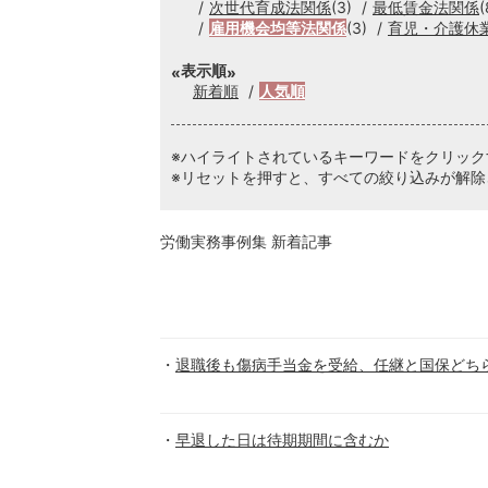
次世代育成法関係
(3)
最低賃金法関係
(
雇用機会均等法関係
(3)
育児・介護休
表示順
新着順
人気順
※ハイライトされているキーワードをクリッ
※リセットを押すと、すべての絞り込みが解除
労働実務事例集 新着記事
退職後も傷病手当金を受給、任継と国保どち
早退した日は待期期間に含むか