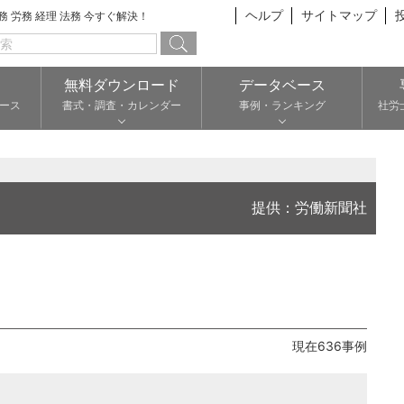
ヘルプ
サイトマップ
総務 労務 経理 法務 今すぐ解決！
無料ダウンロード
データベース
ース
書式・調査・カレンダー
事例・ランキング
社労
提供：労働新聞社
現在636事例