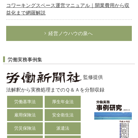
コワーキングスペース運営マニュアル｜開業費用から収
益化まで網羅解説
経営ノウハウの泉へ
労働実務事例集
監修提供
法解釈から実務処理までのＱ＆Ａを分類収録
労働基準法
厚生年金法
雇用保険法
安全衛生法
労災保険法
派遣法