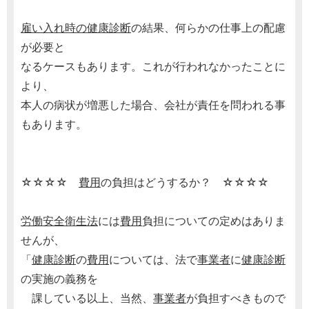
雇い入れ時の健康診断
の結果、何らかの仕事上の配慮
が必要と
なるケースもあります。これが行われなかったことに
より、
本人の病状が増悪した場合、会社が責任を問われる事
もあります。
☆☆☆☆
費用
の負担はどうするか？ ☆☆☆☆
労働安全衛生法
には
費用
負担についての定めはありま
せんが、
「
健康診断
の
費用
については、法で
事業者
に
健康診断
の実施の義務を
課している以上、当然、
事業者
が負担すべきもので