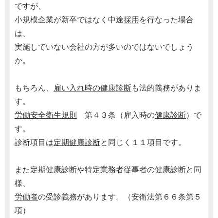
ですが、
小規模企業が新卒ではなく中途
採用
を行なった場合
は、
実施していない会社の方が多いのではないでしょう
か。
もちろん、
雇い入れ時の健康診断
も法的義務がありま
す。
労働安全衛生規則
第４３条（雇入時の
健康診断
）で
す。
診断項目は
定期健康診断
と同じく１１項目です。
また
定期健康診断
や特定業務者従事者の
健康診断
と同
様、
労働者
の受診義務があります。（安衛法第６６条第５
項）