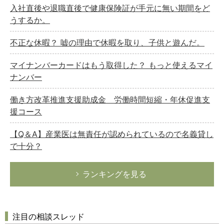
入社直後や退職直後で健康保険証が手元に無い期間をど
うするか。
不正な休暇？ 嘘の理由で休暇を取り、子供と遊んだ。
マイナンバーカードはもう取得した？ もっと使えるマイ
ナンバー
働き方改革推進支援助成金 労働時間短縮・年休促進支
援コース
【Q＆A】産業医は無責任が認められているので名義貸し
で十分？
ランキングを見る
注目の相談スレッド