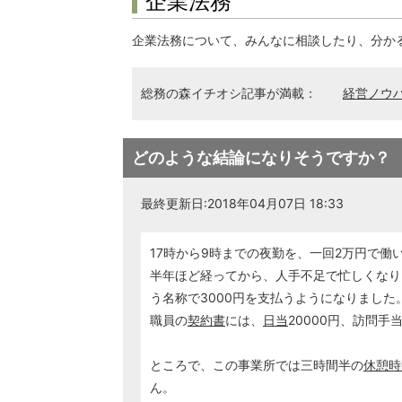
企業法務
企業法務について、みんなに相談したり、分か
総務の森イチオシ記事が満載：
経営ノウ
どのような結論になりそうですか？
最終更新日:2018年04月07日 18:33
17時から9時までの夜勤を、一回2万円で働
半年ほど経ってから、人手不足で忙しくなり
う名称で3000円を支払うようになりました
職員の
契約書
には、
日当
20000円、訪問手
ところで、この事業所では三時間半の
休憩時
ん。