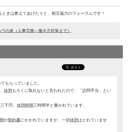
るときは教えてあげたりと、相互協力のフォーラムです！
ハウの泉（人事労務～働き方対策まで）
いてもらっていました。
、
休憩
もろくに取れないと言われたので、「訪問手当」とい
。
当三千円、
休憩時間
三時間半と書かれています。
間
が
契約書
にかかれていますが、一切
休憩
はとれていませ