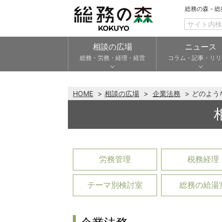
総務の森 - 
相談の広場
ニュース
総務・労務・経理・経営
コラム・記事・リリ
HOME
相談の広場
企業法務
どのよう
労務管理
税務経理
テーマ別検討室
総務の給湯