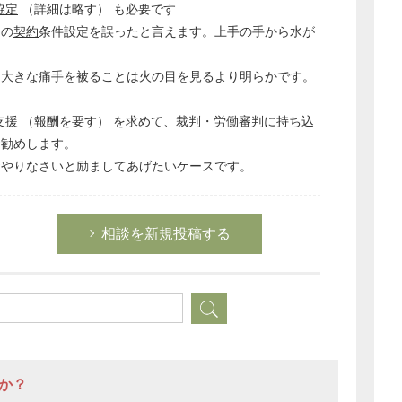
協定
（詳細は略す） も必要です
経営の知恵
初の
契約
条件設定を誤ったと言えます。上手の手から水が
総務の給湯室
秘書のノウハウ
大きな痛手を被ることは火の目を見るより明らかです。
次へ
支援 （
報酬
を要す） を求めて、裁判・
労働審判
に持ち込
お勧めします。
おやりなさいと励ましてあげたいケースです。
相談を新規投稿する
すか？