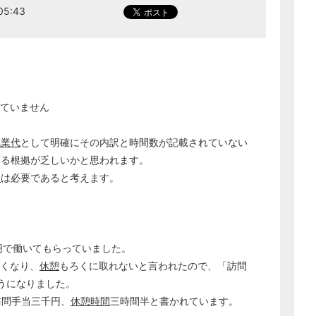
5:43
ていません
残業代
として明確にその内訳と時間数が記載されていない
する根拠が乏しいかと思われます。
金
は必要であると考えます。
万円で働いてもらっていました。
しくなり、
休憩
もろくに取れないと言われたので、「訪問
ようになりました。
、訪問手当三千円、
休憩時間
三時間半と書かれています。