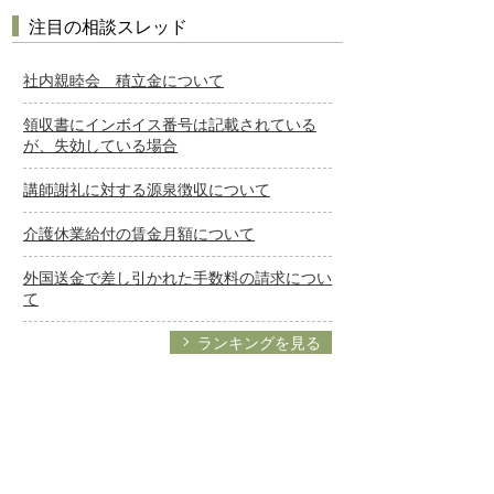
注目の相談スレッド
社内親睦会 積立金について
領収書にインボイス番号は記載されている
が、失効している場合
講師謝礼に対する源泉徴収について
介護休業給付の賃金月額について
外国送金で差し引かれた手数料の請求につい
て
ランキングを見る