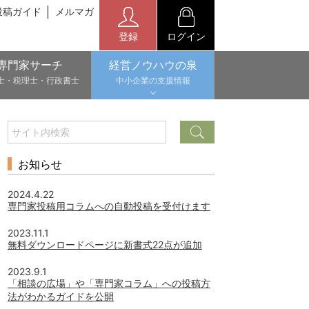
投稿ガイド
メルマガ
登録
ログイン
専門家サーチ
経営ノウハウの泉
士・税理士・行政書士
中小企業の支援情報
お知らせ
2024.4.22
専門家投稿用コラムへの自動投稿を受付けます
2023.11.1
無料ダウンロードページに新書式22点が追加
2023.9.1
「相談の広場」や「専門家コラム」への投稿方
法がわかるガイドを公開