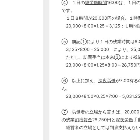
④ １日の
総労働時間
16:00は、１
です。
１日８時間が20,000円の場合、１時
20,000÷8:00×1.25＝3,125：１時
⑤ 前記①により１日の残業時間は8:
3,125×8:00＝25,000 により、2
ただし、訪問手当は本来③により残
23,000÷8:00×1.25×8:00＝28,7
⑥ 以上に加え、
深夜労働
が7:00有る
ん。
23,000÷8:00×0.25×7:00＝5,031.2
⑦
労働者
の立場から言えば、20,00
の残業
割増賃金
28,750円と
深夜労働
手
経営者の立場としては到底支払えない