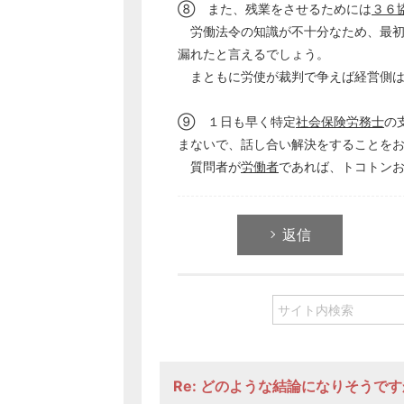
⑧ また、残業をさせるためには
３６
労働法令の知識が不十分なため、最
漏れたと言えるでしょう。
まともに労使が裁判で争えば経営側は
⑨ １日も早く特定
社会保険労務士
の
まないで、話し合い解決をすることを
質問者が
労働者
であれば、トコトン
返信
Re: どのような結論になりそうで