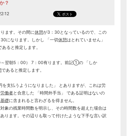
すか？
2:12
になります。その間に
休憩
が3：30となっているので、この
：30になります。しかし 「一切
休憩
はとれていません」
実であると推定します。
00～翌朝5：00） 7：00有ります。前記①の 「しか
間
であると推定します。
0円を支払うようになりました」 とありますが、これは労
該
労働者
と合意した 「時間外手当」 である証明はないの
定基礎
に含まれると言わざるを得ません。
対象の残業時間数を明示し、その時間数を超えた場合は
があります。その辺りも取って付けたような下手な言い訳