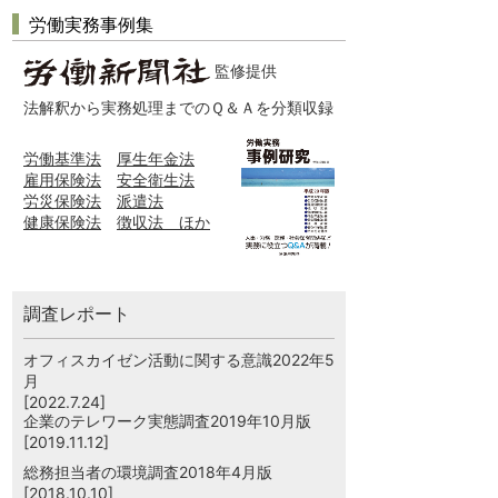
労働実務事例集
監修提供
法解釈から実務処理までのＱ＆Ａを分類収録
労働基準法
厚生年金法
雇用保険法
安全衛生法
労災保険法
派遣法
健康保険法
徴収法 ほか
調査レポート
オフィスカイゼン活動に関する意識2022年5
月
[2022.7.24]
企業のテレワーク実態調査2019年10月版
[2019.11.12]
総務担当者の環境調査2018年4月版
[2018.10.10]