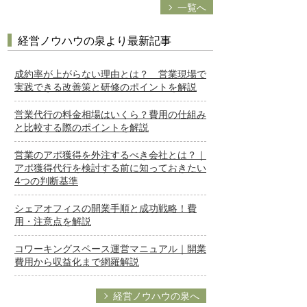
一覧へ
経営ノウハウの泉より最新記事
成約率が上がらない理由とは？ 営業現場で
実践できる改善策と研修のポイントを解説
営業代行の料金相場はいくら？費用の仕組み
と比較する際のポイントを解説
営業のアポ獲得を外注するべき会社とは？｜
アポ獲得代行を検討する前に知っておきたい
4つの判断基準
シェアオフィスの開業手順と成功戦略！費
用・注意点を解説
コワーキングスペース運営マニュアル｜開業
費用から収益化まで網羅解説
経営ノウハウの泉へ