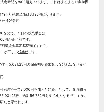
日の法定時間を8:00超えています。これはまるまる残業時間
間当たり
残業単価
は3,125円になります。
間当たり
残業代
00なので、１日の
残業手当
は
5,000円が正当額です。
業
割増賃金
算定基礎
額ですから、
50円 が正しい
残業代
です。
ので、5,031.25円の
深夜割増
を加算しなければなりませ
5円
どのカテゴリーに投稿しますか？
選択してください
0円＋訪問手当3,000円を加えた額を元として、８時間分
当5,031.25円、合計56,782円を支払えとなるでしょう。
労務管理
額だと思われます。
税務経理
企業法務