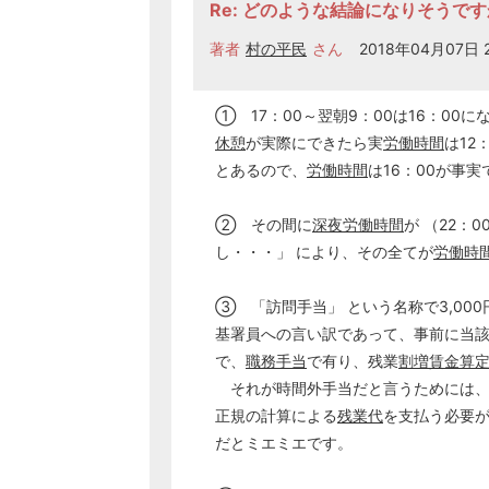
Re: どのような結論になりそうで
著者
村の平民
さん
2018年04月07日 2
① 17：00～翌朝9：00は16：00
休憩
が実際にできたら実
労働時間
は12
とあるので、
労働時間
は16：00が事
② その間に
深夜労働時間
が （22：
し・・・」 により、その全てが
労働時
③ 「訪問手当」 という名称で3,00
基署員への言い訳であって、事前に当
で、
職務手当
で有り、残業
割増賃金
算
それが時間外手当だと言うためには、
正規の計算による
残業代
を支払う必要
だとミエミエです。