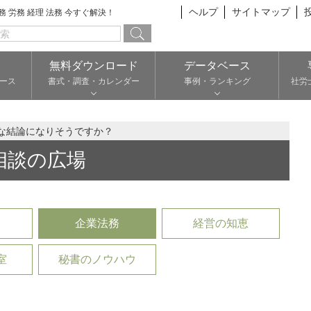
ヘルプ
サイトマップ
総務 労務 経理 法務 今すぐ解決！
無料ダウンロード
データベース
ース
書式・調査・カレンダー
事例・ランキング
社労
な結論になりそうですか？
相談の広場
企業法務
経営の知恵
室
秘書のノウハウ