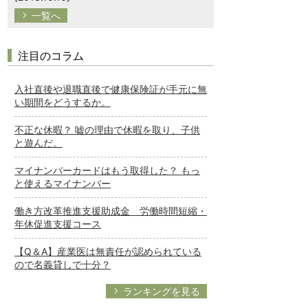
一覧へ
注目のコラム
入社直後や退職直後で健康保険証が手元に無
い期間をどうするか。
不正な休暇？ 嘘の理由で休暇を取り、子供
と遊んだ。
マイナンバーカードはもう取得した？ もっ
と使えるマイナンバー
働き方改革推進支援助成金 労働時間短縮・
年休促進支援コース
【Q＆A】産業医は無責任が認められている
ので名義貸しで十分？
ランキングを見る