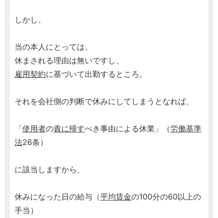
しかし、
当の本人にとっては、
休まされる理由は無いですし、
雇用契約
に基づいて出勤するところ。
それを会社側の判断で休みにしてしまうとなれば、
「
使用者
の
責に帰す
べき事由による休業」（
労働基準
法
26条）
に該当しますから、
休みになった日の給与（
平均賃金
の100分の60以上の
手当）