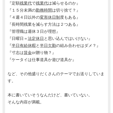
『定額
残業代
で
残業代
は減らせるのか』
『１５分未満の
勤務時間
は切り捨て？』
『４週４日以外の
変形休日制
度もある』
『長時間残業を減らす方法は２つある』
『管理職は週休３日が理想』
『日曜日＝
法定休日
と思い込んではいけない』
『
半日有給休暇
と
半日欠勤
の組み合わせはダメ？』
『寸志は
賃金
or贈り物？』
『ケータイは仕事道具か遊び道具か』
など、その他盛りだくさんのテーマでお送りしていま
す。
本に書いていそうなんだけど、書いていない。
そんな内容が満載。