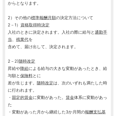
からとなります。
2）その他の
標準報酬月額
の決定方法について
2－1）
資格取得時決定
入社のときに決定されます。入社の際に給与と
通勤手
当
、
残業代
を
含めて、届け出して、決定されます。
2－2)
随時改定
昇給や
降給
による給与の大きな変動があったとき、給
与額と
保険料
とに
差が生じます。
随時改定
は、次のいずれも満たした時
に行われます。
・
固定的賃金
に変動があった。
賃金
体系に変動があっ
た
・変動があった月から継続した3か月間の
報酬
支払基