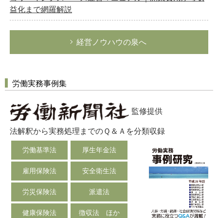
益化まで網羅解説
経営ノウハウの泉へ
労働実務事例集
監修提供
法解釈から実務処理までのＱ＆Ａを分類収録
労働基準法
厚生年金法
雇用保険法
安全衛生法
労災保険法
派遣法
健康保険法
徴収法 ほか