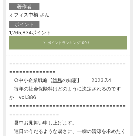
著作者
オフィス中橋 さん
ポイント
1,265,834ポイント
ポイントランキング100！
===================================
==============
○中小企業戦略【
総務
の知恵】 2023.7.4
毎年の
社会保険料
はどのように決定されるのです
か vol.386
===================================
===============
暑中お見舞い申し上げます。
連日のうだるような暑さに、一瞬の清涼を求めたく