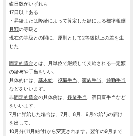
礎日数
がいずれも
17日以上ある
・昇給または
降給
によって
算定
した額による
標準報酬
月額
の等級と
現在の等級との間に、原則として2等級以上の差を生
じた
固定的賃金
とは、月単位で継続して支給される一定額
の給与や手当をいい、
具体的には、
基本給
、
役職手当
、
家族手当
、
通勤手当
などをいいます。
非
固定的賃金
の具体例は、
残業手当
、宿日直手当など
をいいます。
7月に昇給した場合は、7月、8月、9月の給与の届け
を出して、
10月分(11月納付)から変更されます。翌年の9月まで