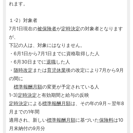
れます。
１-2）対象者
7月1日現在の
被保険者
が
定時決定
の対象者となります
が、
下記の人は、対象にはなりません。
・6月1日から7月1日までに資格取得した人
・6月30日までに
退職
した人
・
随時改定
または
育児休業
後の改定により7月から9月
の間に
標準報酬月額
の変更が予定されている人
1-3)
定時決定
と有効期間と給与の反映
定時決定
による
標準報酬月額
は、その年の9月～翌年8
月までの1年間
適用され、新しい
標準報酬月額
に基づいた
保険料
は10
月末納付の9月分