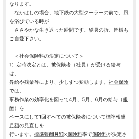
なります。
なかはしの場合、地下鉄の大型クーラーの前で、風
を浴びている時が
ささやかな生き返った瞬間です。酷暑の折、皆様も
ご自愛下さい。
＜
社会保険料
の決定について＞
1）
定時決定
とは、
被保険者
（社員）が受ける給与
は、
昇給や残業等により、少しずつ変動します。
社会保険
では、
事務作業の効率化を図って4月、5月、6月の給与（
報
酬
）を
ベースにして1回すべての
被保険者
について
標準報酬
月額
の見直しを
行います。
標準報酬月額
×
保険料
率で
保険料
が決定さ