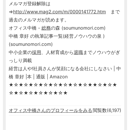
メルマガ登録解除は
⇒
http://www.mag2.com/m/0000141772.htm
まで
過去のメルマガが読めます。
オフィス中橋 -
総務
の森 (soumunomori.com)
中橋 章好 の執筆記事一覧(経営ノウハウの泉 )
(soumunomori.com)
中小企業の
採用
、人材育成から
退職
までノウハウがぎ
っしり満載
経営は人や!社員さんが笑顔になる会社にしなさい | 中
橋 章好 |本 | 通販 | Amazon
★☆★☆★☆★☆★☆★☆★☆★☆★★☆★☆★
☆★☆★☆★☆★☆★☆★
オフィス中橋さんのプロフィールをみる
閲覧数(6,197)