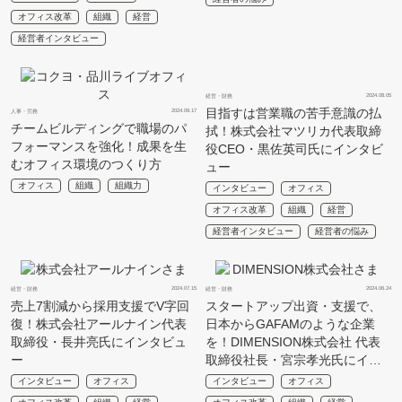
オフィス改革
組織
経営
経営者インタビュー
2024.08.05
経営・財務
目指すは営業職の苦手意識の払
2024.09.17
人事・労務
チームビルディングで職場のパ
拭！株式会社マツリカ代表取締
フォーマンスを強化！成果を生
役CEO・黒佐英司氏にインタビ
むオフィス環境のつくり方
ュー
オフィス
組織
組織力
インタビュー
オフィス
オフィス改革
組織
経営
経営者インタビュー
経営者の悩み
2024.07.15
2024.06.24
経営・財務
経営・財務
売上7割減から採用支援でV字回
スタートアップ出資・支援で、
復！株式会社アールナイン代表
日本からGAFAMのような企業
取締役・長井亮氏にインタビュ
を！DIMENSION株式会社 代表
ー
取締役社長・宮宗孝光氏にイ…
インタビュー
オフィス
インタビュー
オフィス