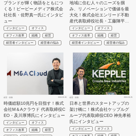
ブランドが輝く物語をともにつ
地域に住む人々のニーズを掴
くる！ビービーメディア株式会
み、リノベーションで価値を最
社社長・佐野真一氏にインタビ
大化！株式会社エンリード不動
ュー
産代表取締役社長・工藤陣平…
インタビュー
オフィス
インタビュー
オフィス
オフィス改革
組織
経営
オフィス改革
組織
経営
経営者インタビュー
経営者の悩み
経営者インタビュー
経営者の悩み
2024.03.26
2024.03.25
経営・財務
経営・財務
時価総額10兆円を目指す！株式
日本と世界のスタートアップの
会社M＆Aクラウド 代表取締役C
架け橋に！株式会社ケップルグ
EO・及川厚博氏にインタビュー
ループ代表取締役CEO 神先孝裕
氏にインタビュー
インタビュー
オフィス
インタビュー
オフィス
オフィス改革
組織
経営
オフィス改革
組織
経営