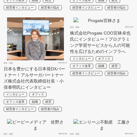
オフィス改革
組織
経営
オフィス改革
組織
経営
経営者インタビュー
経営者の悩み
経営者インタビュー
経営者の悩み
2024.04.22
経営・財務
株式会社Progate COO宮林卓也
氏にインタビュー！プログラミ
ング学習サービスから人の可能
性を広げるためのインフラへ
インタビュー
オフィス
2024.05.13
経営・財務
オフィス改革
組織
経営
日本を豊かにする日本発DXパー
経営者インタビュー
経営者の悩み
トナー！アルサーガパートナー
ズ株式会社代表取締役社長・小
俣泰明氏にインタビュー
インタビュー
オフィス
オフィス改革
組織
経営
経営者インタビュー
経営者の悩み
2024.04.08
2024.04.03
経営・財務
経営・財務