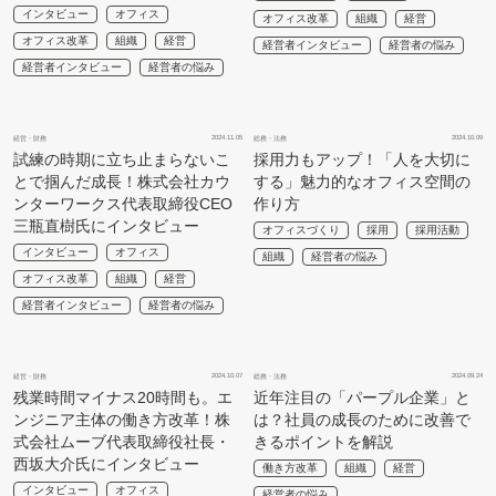
インタビュー
オフィス
オフィス改革
組織
経営
オフィス改革
組織
経営
経営者インタビュー
経営者の悩み
経営者インタビュー
経営者の悩み
2024.11.05
2024.10.09
経営・財務
総務・法務
試練の時期に立ち止まらないこ
採用力もアップ！「人を大切に
とで掴んだ成長！株式会社カウ
する」魅力的なオフィス空間の
ンターワークス代表取締役CEO
作り方
三瓶直樹氏にインタビュー
オフィスづくり
採用
採用活動
インタビュー
オフィス
組織
経営者の悩み
オフィス改革
組織
経営
経営者インタビュー
経営者の悩み
2024.10.07
2024.09.24
経営・財務
総務・法務
残業時間マイナス20時間も。エ
近年注目の「パープル企業」と
ンジニア主体の働き方改革！株
は？社員の成長のために改善で
式会社ムーブ代表取締役社長・
きるポイントを解説
西坂大介氏にインタビュー
働き方改革
組織
経営
インタビュー
オフィス
経営者の悩み