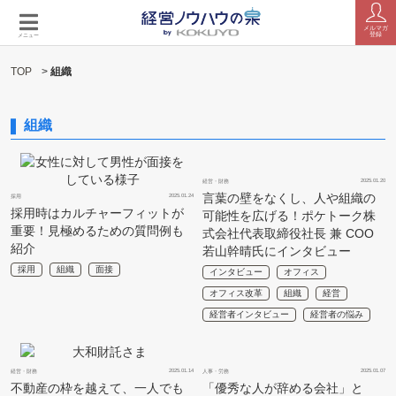
メルマガ
登録
メニュー
TOP
>
組織
組織
2025.01.20
経営・財務
言葉の壁をなくし、人や組織の
2025.01.24
採用
採用時はカルチャーフィットが
可能性を広げる！ポケトーク株
重要！見極めるための質問例も
式会社代表取締役社長 兼 COO
紹介
若山幹晴氏にインタビュー
採用
組織
面接
インタビュー
オフィス
オフィス改革
組織
経営
経営者インタビュー
経営者の悩み
2025.01.14
2025.01.07
経営・財務
人事・労務
不動産の枠を越えて、一人でも
「優秀な人が辞める会社」と