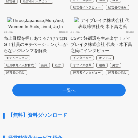
経営者
経営者インタビュー
経営者インタビュー
経営者の悩み
2024.03.04
2024.02.26
人事・労務
経営・財務
売上目標を押しあてるだけではN
CSVで好循環を生み出す！デイ
G！社員のモチベーションが上が
ブレイク株式会社 代表・木下昌
らないジレンマを解決
之氏にインタビュー
モチベーション
インタビュー
オフィス
社員教育／人材育成
組織
経営
オフィス改革
組織
経営
経営者の悩み
経営者インタビュー
経営者の悩み
一覧へ
【無料】資料ダウンロード
経営効率化サービス紹介