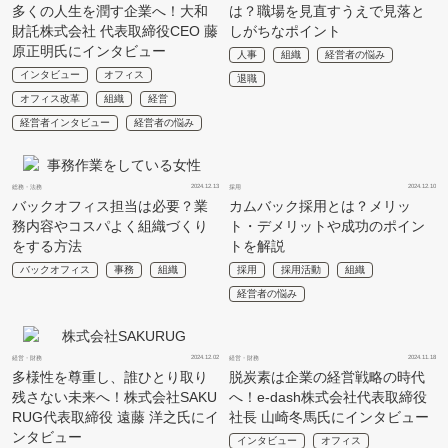
多くの人生を潤す企業へ！大和
は？職場を見直すうえで見落と
財託株式会社 代表取締役CEO 藤
しがちなポイント
原正明氏にインタビュー
人事
組織
経営者の悩み
インタビュー
オフィス
退職
オフィス改革
組織
経営
経営者インタビュー
経営者の悩み
2024.12.13
2024.12.10
総務・法務
採用
バックオフィス担当は必要？業
カムバック採用とは？メリッ
務内容やコスパよく組織づくり
ト・デメリットや成功のポイン
をする方法
トを解説
バックオフィス
事務
組織
採用
採用活動
組織
経営者の悩み
2024.12.02
2024.11.18
経営・財務
経営・財務
多様性を尊重し、誰ひとり取り
脱炭素は企業の経営戦略の時代
残さない未来へ！株式会社SAKU
へ！e-dash株式会社代表取締役
RUG代表取締役 遠藤 洋之氏にイ
社長 山崎冬馬氏にインタビュー
ンタビュー
インタビュー
オフィス