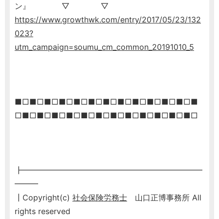
ン』 ▽ ▽
https://www.growthwk.com/entry/2017/05/23/132
023?
utm_campaign=soumu_cm_common_20191010_5
■□■□■□■□■□■□■□■□■□■□■□■□■
□■□■□■□■□■□■□■□■□■□■□■□■□
┣━━━━━━━━━━━━━━━━━━━━━━━
━━━
┃Copyright(c)
社会保険労務士
山口正博事務所 All
rights reserved