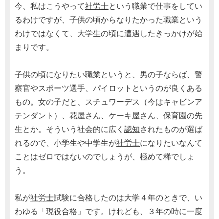
今、私はこうやって
社労士
という職業で仕事をしてい
るわけですが、子供の頃からなりたかった職業という
わけではなくて、大学生の頃に遭遇したきっかけが始
まりです。
子供の頃になりたい職業というと、男の子ならば、警
察官やスポーツ選手、パイロットというのが良くある
もの。女の子だと、スチュワーデス（今はキャビンア
テンダント）、花屋さん、ケーキ屋さん、保育園の先
生とか。そういう社会的に広く
認知
されたものが選ば
れるので、小学生や中学生が
社労士
になりたいなんて
ことはゼロではないのでしょうが、極めて稀でしょ
う。
私が
社労士
試験に合格したのは大学４年のときで、い
わゆる「現役合格」です。けれども、３年の時に一度