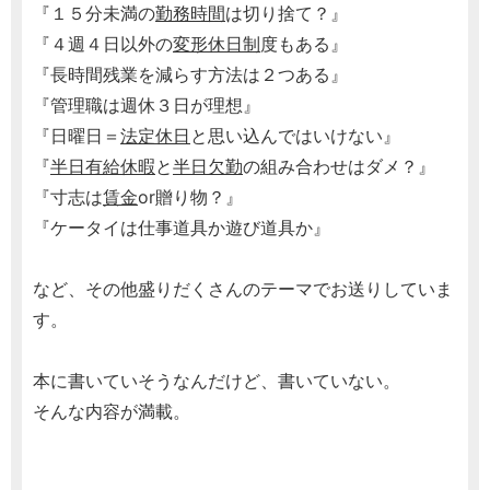
『１５分未満の
勤務時間
は切り捨て？』
『４週４日以外の
変形休日制
度もある』
『長時間残業を減らす方法は２つある』
『管理職は週休３日が理想』
『日曜日＝
法定休日
と思い込んではいけない』
『
半日有給休暇
と
半日欠勤
の組み合わせはダメ？』
『寸志は
賃金
or贈り物？』
『ケータイは仕事道具か遊び道具か』
など、その他盛りだくさんのテーマでお送りしていま
す。
本に書いていそうなんだけど、書いていない。
そんな内容が満載。