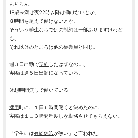
もちろん、
18歳未満は夜22時以降は働けないとか、
８時間を超えて働けないとか、
そういう学生ならではの制約は一部ありますけれど
も、
それ以外のところは他の
従業員
と同じ。
週３日出勤で
契約
したはずなのに、
実際は週５日出勤になっている。
休憩時間
無しで働いている。
採用
時に、１日５時間働くと決めたのに、
実際は１日３時間程度しか勤務させてもらえない。
「学生には
有給休暇
が無い」と言われた。