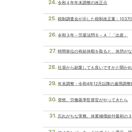
令和４年年末調整の改正点
税制調査会が示した税制改正案：103
令和３年－労基法問６－Ａ「「出産」
時間単位の有給休暇を取ると、休憩がな
社員から副業しても良いですかと聞かれ
年末調整・令和4年12月以降の雇用調
突然、労働基準監督官がやってきたら
忘れがちな実務。休業補償給付最初の３