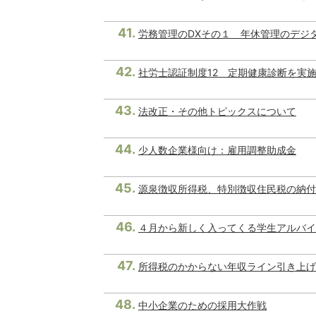
労務管理のDXその１ 年休管理のデジ
社労士認証制度12 定期健康診断を実
法改正・その他トピックスについて
少人数企業様向け：雇用調整助成金
源泉徴収所得税、特別徴収住民税の納付
４月から新しく入ってくる学生アルバイ
所得税のかからない年収ライン引き上げ
中小企業のための採用大作戦