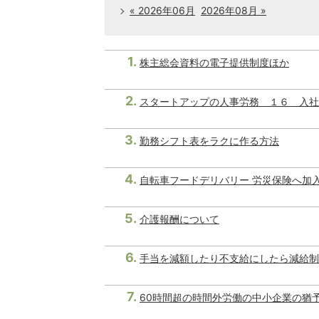
« 2026年06月
2026年08月 »
株主総会資料の電子提供制度ほか
スタートアップの人事労務 １６ 入社
勤務シフト表をラクに作る方法
自転車フードデリバリー 労災保険へ加
介護報酬について
手当を減額したり不支給にしたら減給制
60時間超の時間外労働の中小企業の猶