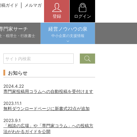
投稿ガイド
メルマガ
登録
ログイン
専門家サーチ
経営ノウハウの泉
士・税理士・行政書士
中小企業の支援情報
お知らせ
2024.4.22
専門家投稿用コラムへの自動投稿を受付けます
2023.11.1
無料ダウンロードページに新書式22点が追加
2023.9.1
「相談の広場」や「専門家コラム」への投稿方
法がわかるガイドを公開