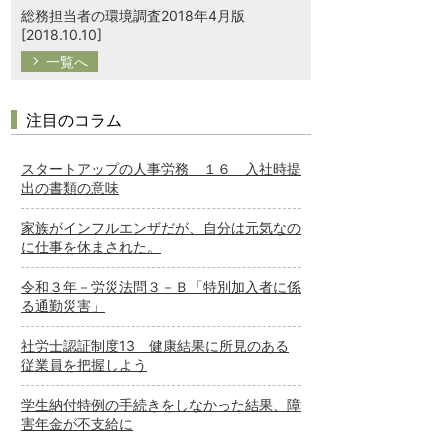
総務担当者の環境調査2018年4月版
[2018.10.10]
一覧へ
注目のコラム
スタートアップの人事労務 １６ 入社時提
出の書類の意味
家族がインフルエンザだが、自分は元気なの
に仕事を休まされた。
令和３年－労災法問３－Ｂ「特別加入者に係
る通勤災害」
社労士認証制度13 健康結果に所見のある
従業員を把握しよう
学生納付特例の手続きをしなかった結果、障
害年金が不支給に