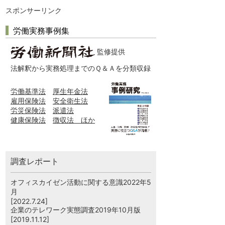
スポンサーリンク
労働実務事例集
監修提供
法解釈から実務処理までのＱ＆Ａを分類収録
労働基準法
厚生年金法
雇用保険法
安全衛生法
労災保険法
派遣法
健康保険法
徴収法 ほか
調査レポート
オフィスカイゼン活動に関する意識2022年5
月
[2022.7.24]
企業のテレワーク実態調査2019年10月版
[2019.11.12]