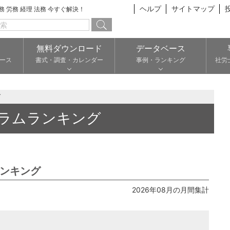
ヘルプ
サイトマップ
総務 労務 経理 法務 今すぐ解決！
無料ダウンロード
データベース
ース
書式・調査・カレンダー
事例・ランキング
社労
グ
ラムランキング
ンキング
2026年08月の月間集計