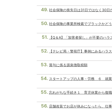
社会保険の喪失日は31日ではなく30
社会保険の事業所検索でブラックかどう
【Q＆A】「加害者探し」が不要のハラ
【テレビ局・警視庁】事例にみるハラス
賞与に係る源泉徴取税額
スタートアップの人事・労務 ６ 就業
忘れがちな手続き１ 育児休業から復職
店舗改装でお店が休みになったら、仕事