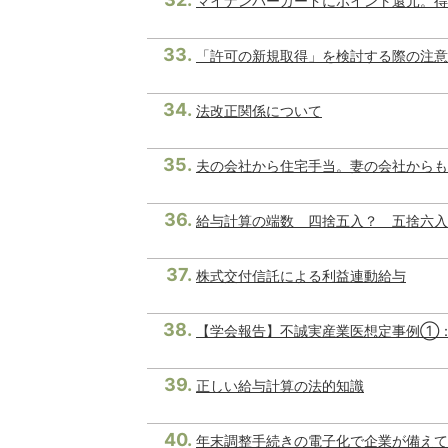
マイナンバーカードにポイント還元。得
「許可の新規取得」を検討する際の注意
法改正関係について
夫の会社から住宅手当。妻の会社からも
給与計算の端数 四捨五入？ 五捨六入
株式交付信託による利益連動給与
【学会報告】不誠実産業医想定事例①
正しい給与計算の法的知識
年末調整手続きの電子化で企業が備えて