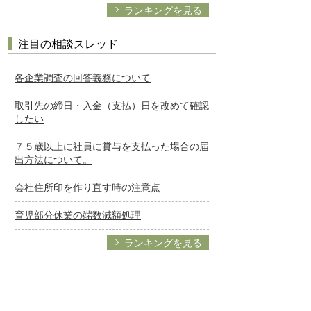
ランキングを見る
注目の相談スレッド
各企業調査の回答義務について
取引先の締日・入金（支払）日を改めて確認
したい
７５歳以上に社員に賞与を支払った場合の届
出方法について。
会社住所印を作り直す時の注意点
育児部分休業の端数減額処理
ランキングを見る